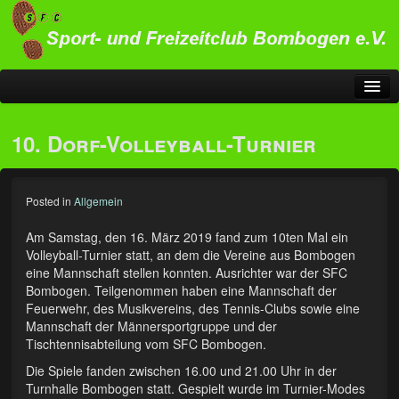
Startseite
10. Dorf-Volleyball-Turnier
Sportangebot
Übersicht Sportangebot
Posted in
Allgemein
…für Alle
Am Samstag, den 16. März 2019 fand zum 10ten Mal ein
Volleyball-Turnier statt, an dem die Vereine aus Bombogen
Fitness kennt kein Alter
eine Mannschaft stellen konnten. Ausrichter war der SFC
Bombogen. Teilgenommen haben eine Mannschaft der
Gesundheitsorientiertes Training
Feuerwehr, des Musikvereins, des Tennis-Clubs sowie eine
Mannschaft der Männersportgruppe und der
Pilates
Tischtennisabteilung vom SFC Bombogen.
Nordic Walking
Die Spiele fanden zwischen 16.00 und 21.00 Uhr in der
Turnhalle Bombogen statt. Gespielt wurde im Turnier-Modes