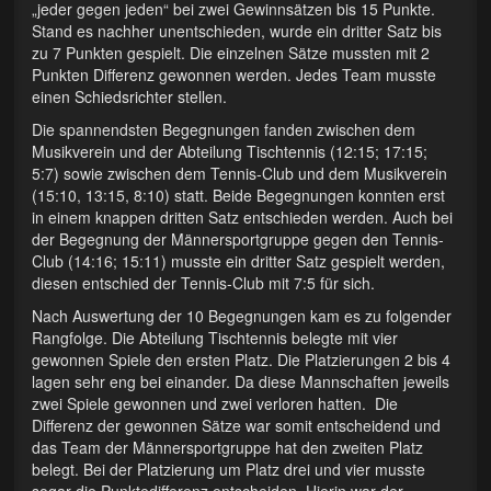
Rückentraining
„jeder gegen jeden“ bei zwei Gewinnsätzen bis 15 Punkte.
Stand es nachher unentschieden, wurde ein dritter Satz bis
Tischtennis
zu 7 Punkten gespielt. Die einzelnen Sätze mussten mit 2
Punkten Differenz gewonnen werden. Jedes Team musste
einen Schiedsrichter stellen.
Cornhole
Die spannendsten Begegnungen fanden zwischen dem
…für Kinder
Musikverein und der Abteilung Tischtennis (12:15; 17:15;
5:7) sowie zwischen dem Tennis-Club und dem Musikverein
Kinderturnen
(15:10, 13:15, 8:10) statt. Beide Begegnungen konnten erst
in einem knappen dritten Satz entschieden werden. Auch bei
…für Frauen
der Begegnung der Männersportgruppe gegen den Tennis-
Club (14:16; 15:11) musste ein dritter Satz gespielt werden,
Damen-Aerobic
diesen entschied der Tennis-Club mit 7:5 für sich.
Nach Auswertung der 10 Begegnungen kam es zu folgender
Damentraining und Gesundheitssport
Rangfolge. Die Abteilung Tischtennis belegte mit vier
gewonnen Spiele den ersten Platz. Die Platzierungen 2 bis 4
Präventives Fitness- und Bewegungstraining
lagen sehr eng bei einander. Da diese Mannschaften jeweils
zwei Spiele gewonnen und zwei verloren hatten. Die
…für Männer
Differenz der gewonnen Sätze war somit entscheidend und
das Team der Männersportgruppe hat den zweiten Platz
Männersportgruppe
belegt. Bei der Platzierung um Platz drei und vier musste