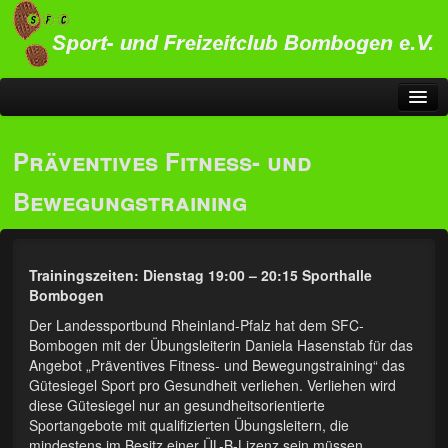
Startseite
Präventives Fitness- und
Sportangebot
Bewegungstraining
Übersicht Sportangebot
…für Alle
Trainingszeiten: Dienstag 19:00 – 20:15 Sporthalle
Fitness kennt kein Alter
Bombogen
Der Landessportbund Rheinland-Pfalz hat dem SFC-
Gesundheitsorientiertes Training
Bombogen mit der Übungsleiterin Daniela Hasenstab für das
Angebot „Präventives Fitness- und Bewegungstraining“ das
Pilates
Gütesiegel Sport pro Gesundheit verliehen. Verliehen wird
diese Gütesiegel nur an gesundheitsorientierte
Nordic Walking
Sportangebote mit qualifizierten Übungsleitern, die
mindestens im Besitz einer ÜL-B-Lizenz sein müssen.