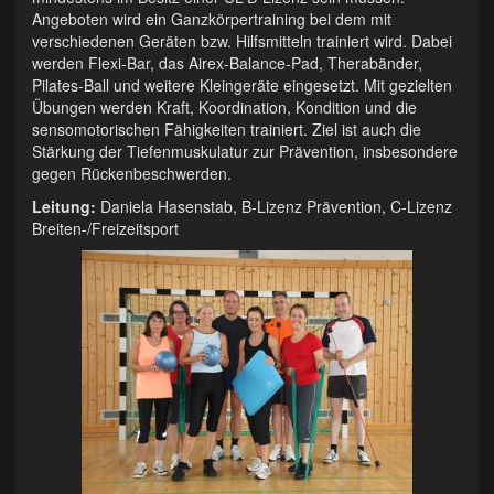
Rückentraining
Angeboten wird ein Ganzkörpertraining bei dem mit
verschiedenen Geräten bzw. Hilfsmitteln trainiert wird. Dabei
Tischtennis
werden Flexi-Bar, das Airex-Balance-Pad, Therabänder,
Pilates-Ball und weitere Kleingeräte eingesetzt. Mit gezielten
Cornhole
Übungen werden Kraft, Koordination, Kondition und die
sensomotorischen Fähigkeiten trainiert. Ziel ist auch die
…für Kinder
Stärkung der Tiefenmuskulatur zur Prävention, insbesondere
gegen Rückenbeschwerden.
Kinderturnen
Leitung:
Daniela Hasenstab, B-Lizenz Prävention, C-Lizenz
Breiten-/Freizeitsport
…für Frauen
Damen-Aerobic
Damentraining und Gesundheitssport
Präventives Fitness- und Bewegungstraining
…für Männer
Männersportgruppe