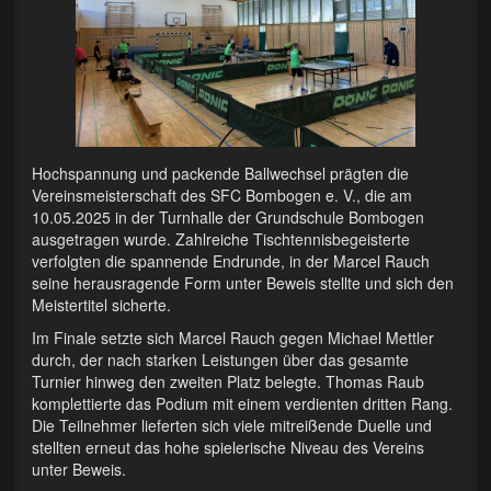
Rückentraining
Tischtennis
Cornhole
…für Kinder
Hochspannung und packende Ballwechsel prägten die
Kinderturnen
Vereinsmeisterschaft des SFC Bombogen e. V., die am
10.05.2025 in der Turnhalle der Grundschule Bombogen
…für Frauen
ausgetragen wurde. Zahlreiche Tischtennisbegeisterte
verfolgten die spannende Endrunde, in der Marcel Rauch
Damen-Aerobic
seine herausragende Form unter Beweis stellte und sich den
Meistertitel sicherte.
Damentraining und Gesundheitssport
Im Finale setzte sich Marcel Rauch gegen Michael Mettler
durch, der nach starken Leistungen über das gesamte
Präventives Fitness- und Bewegungstraining
Turnier hinweg den zweiten Platz belegte. Thomas Raub
komplettierte das Podium mit einem verdienten dritten Rang.
…für Männer
Die Teilnehmer lieferten sich viele mitreißende Duelle und
stellten erneut das hohe spielerische Niveau des Vereins
Männersportgruppe
unter Beweis.