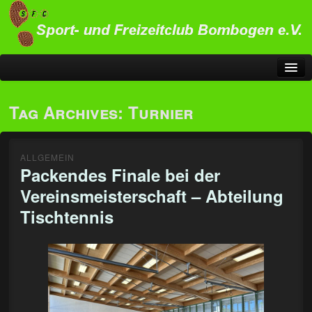
Startseite
Tag Archives:
Turnier
Sportangebot
Übersicht Sportangebot
ALLGEMEIN
Packendes Finale bei der
…für Alle
Vereinsmeisterschaft – Abteilung
Fitness kennt kein Alter
Tischtennis
Gesundheitsorientiertes Training
Pilates
Nordic Walking