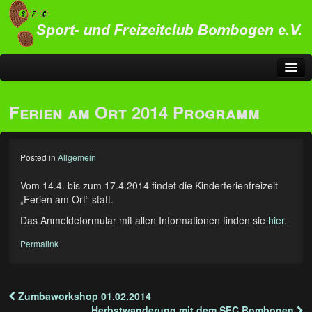
Startseite
Ferien am Ort 2014 Programm
Sportangebot
Übersicht Sportangebot
Posted in
Allgemein
…für Alle
Vom 14.4. bis zum 17.4.2014 findet die Kinderferienfreizeit
„Ferien am Ort“ statt.
Fitness kennt kein Alter
Das Anmeldeformular mit allen Informationen finden sie
hier.
Gesundheitsorientiertes Training
Permalink
Pilates
Nordic Walking
Zumbaworkshop 01.02.2014
Post navigation
Herbstwanderung mit dem SFC Bombogen